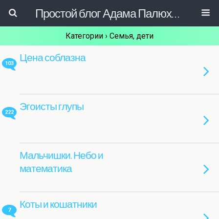
Простой блог Адама Палюховича
Категории ›
Семья, дети
Цена соблазна
103
Эгоисты глупы
222
Мальчишки. Небо и
математика
Коты и кошатники
7