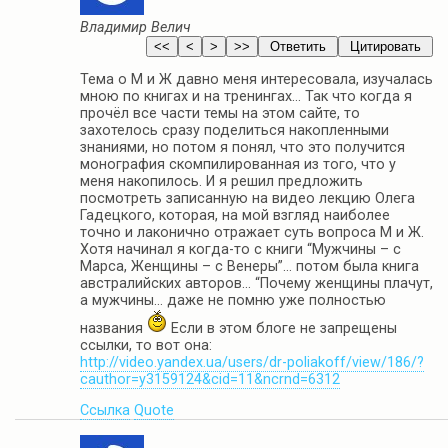
Владимир Велич
Тема о М и Ж давно меня интересовала, изучалась
мною по книгах и на тренингах… Так что когда я
прочёл все части темы на этом сайте, то
захотелось сразу поделиться накопленными
знаниями, но потом я понял, что это получится
монография скомпилированная из того, что у
меня накопилось. И я решил предложить
посмотреть записанную на видео лекцию Олега
Гадецкого, которая, на мой взгляд наиболее
точно и лаконично отражает суть вопроса М и Ж.
Хотя начинал я когда-то с книги “Мужчины – с
Марса, Женщины – с Венеры”… потом была книга
австралийских авторов… “Почему женщины плачут,
а мужчины… даже не помню уже полностью
названия
Если в этом блоге не запрещены
ссылки, то вот она:
http://video.yandex.ua/users/dr-poliakoff/view/186/?
cauthor=y3159124&cid=11&ncrnd=6312
Ссылка
Quote