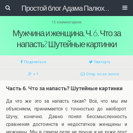
Простой блог Адама Палюховича
15 комментариев
Мужчина и женщина. Ч. 6. Что за
напасть? Шутейные картинки
Поделиться
Твитнуть
+ 1
Отпр. по эл. почте
Часть 6. Что за напасть? Шутейные картинки
Да что же это за напасть такая? Всё, что мы им
объясняем, принимается с точностью до наоборот.
Шучу, конечно. Давно понял бессмысленность
сравнения достоинств и недостатков женщины и
мужчины. Мы в самом деле не лучше и не хуже друг