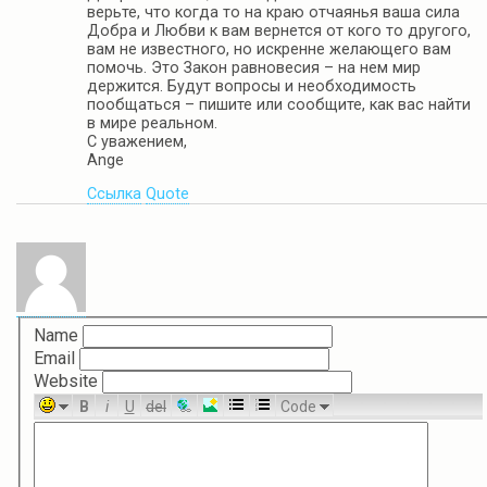
верьте, что когда то на краю отчаянья ваша сила
Добра и Любви к вам вернется от кого то другого,
вам не известного, но искренне желающего вам
помочь. Это Закон равновесия – на нем мир
держится. Будут вопросы и необходимость
пообщаться – пишите или сообщите, как вас найти
в мире реальном.
С уважением,
Ange
Ссылка
Quote
Name
Email
Website
B
i
U
del
Code