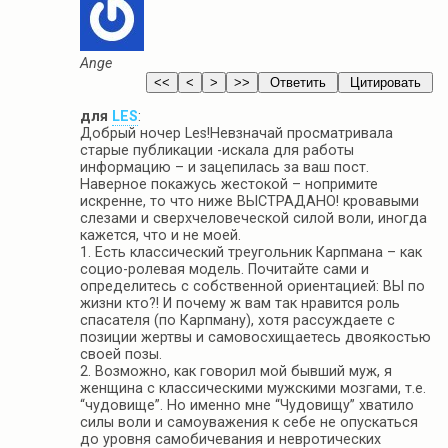
Ange
для
LES
:
Добрый ночер Les!Невзначай просматривала
старые публикации -искала для работы
информацию – и зацепилась за ваш пост.
Наверное покажусь жестокой – нопримите
искренне, то что ниже ВЫСТРАДАНО! кровавыми
слезами и сверхчеловеческой силой воли, иногда
кажется, что и не моей.
1. Есть классический треугольник Карпмана – как
социо-ролевая модель. Почитайте сами и
определитесь с собственной ориентацией: ВЫ по
жизни кто?! И почему ж вам так нравится роль
спасателя (по Карпману), хотя рассуждаете с
позиции жертвы и самовосхищаетесь двоякостью
своей позы.
2. Возможно, как говорил мой бывший муж, я
женщина с классическими мужскими мозгами, т.е.
“чудовище”. Но именно мне “Чудовищу” хватило
силы воли и самоуважения к себе не опускаться
до уровня самобичевания и невротических