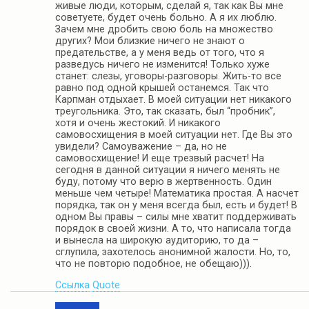
живые люди, которым, сделай я, так как Вы мне
советуете, будет очень больно. А я их люблю.
Зачем мне дробить свою боль на множество
других? Мои близкие ничего не знают о
предательстве, а у меня ведь от того, что я
разведусь ничего не изменится! Только хуже
станет: слезы, уговоры-разговоры. Жить-то все
равно под одной крышей останемся. Так что
Карпман отдыхает. В моей ситуации нет никакого
треугольника. Это, так сказать, был “пробник”,
хотя и очень жестокий. И никакого
самовосхищения в моей ситуации нет. Где Вы это
увидели? Самоуважение – да, но не
самовосхищение! И еще трезвый расчет! На
сегодня в данной ситуации я ничего менять не
буду, потому что верю в жертвенность. Один
меньше чем четыре! Математика простая. А насчет
порядка, так он у меня всегда был, есть и будет! В
одном Вы правы – силы мне хватит поддерживать
порядок в своей жизни. А то, что написала тогда
и вынесла на широкую аудиторию, то да –
сглупила, захотелось анонимной жалости. Но, то,
что не повторю подобное, не обещаю))).
Ссылка
Quote