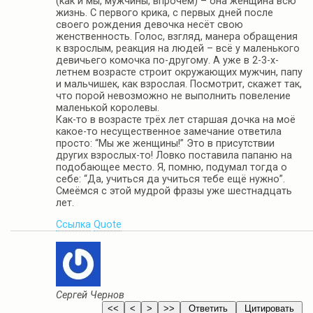
(как и мы, мужчины, впрочем) – она женщина всю
жизнь. С первого крика, с первых дней после
своего рождения девочка несёт свою
женственность. Голос, взгляд, манера обращения
к взрослым, реакция на людей – всё у маленького
девичьего комочка по-другому. А уже в 2-3-х-
летнем возрасте строит окружающих мужчин, папу
и мальчишек, как взрослая. Посмотрит, скажет так,
что порой невозможно не выполнить повеление
маленькой королевы.
Как-то в возрасте трёх лет старшая дочка на моё
какое-то несущественное замечание ответила
просто: “Мы же женщины!” Это в присутствии
других взрослых-то! Ловко поставила папаню на
подобающее место. Я, помню, подумал тогда о
себе: “Да, учиться да учиться тебе ещё нужно”.
Смеёмся с этой мудрой фразы уже шестнадцать
лет.
Ссылка
Quote
Сергей Чернов