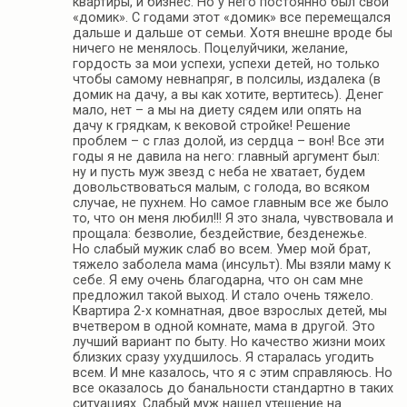
квартиры, и бизнес. Но у него постоянно был свой
«домик». С годами этот «домик» все перемещался
дальше и дальше от семьи. Хотя внешне вроде бы
ничего не менялось. Поцелуйчики, желание,
гордость за мои успехи, успехи детей, но только
чтобы самому невнапряг, в полсилы, издалека (в
домик на дачу, а вы как хотите, вертитесь). Денег
мало, нет – а мы на диету сядем или опять на
дачу к грядкам, к вековой стройке! Решение
проблем – с глаз долой, из сердца – вон! Все эти
годы я не давила на него: главный аргумент был:
ну и пусть муж звезд с неба не хватает, будем
довольствоваться малым, с голода, во всяком
случае, не пухнем. Но самое главным все же было
то, что он меня любил!!! Я это знала, чувствовала и
прощала: безволие, бездействие, безденежье.
Но слабый мужик слаб во всем. Умер мой брат,
тяжело заболела мама (инсульт). Мы взяли маму к
себе. Я ему очень благодарна, что он сам мне
предложил такой выход. И стало очень тяжело.
Квартира 2-х комнатная, двое взрослых детей, мы
вчетвером в одной комнате, мама в другой. Это
лучший вариант по быту. Но качество жизни моих
близких сразу ухудшилось. Я старалась угодить
всем. И мне казалось, что я с этим справляюсь. Но
все оказалось до банальности стандартно в таких
ситуациях. Слабый муж нашел утешение на