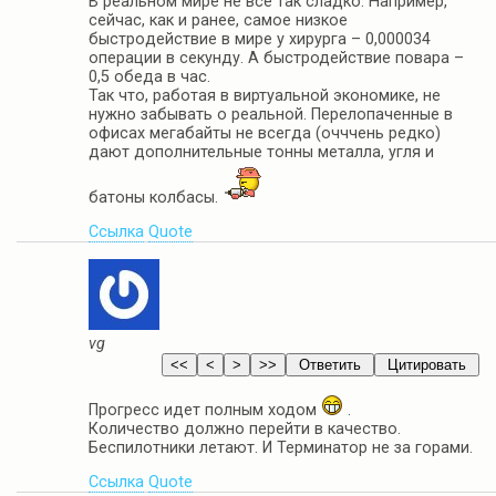
В реальном мире не все так сладко. Например,
сейчас, как и ранее, сaмoe низкoe
быcтpoдeйcтвиe в миpe y xиpypгa – 0,000034
oпepaции в секунду. А быстродействие повара –
0,5 обеда в час.
Так что, работая в виртуальной экономике, не
нужно забывать о реальной. Перелопаченные в
офисах мегабайты не всегда (очччень редко)
дают дополнительные тонны металла, угля и
батоны колбасы.
Ссылка
Quote
vg
Прогресс идет полным ходом
.
Количество должно перейти в качество.
Беспилотники летают. И Терминатор не за горами.
Ссылка
Quote