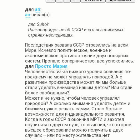
для
ап
:
ап
писал(а):
для Suhoi:
Разговор идёт не об СССР и его независимых
странах-наследницах.
Последствия развала СССР отразились на всем
Мире. Исчезло политическое, военное и
экономическое противостояние двух полярных
систем. Пропало соперничество, все успокоились.
для
Просто Мария
:
Человечество из-за низкого уровня сознания по-
прежнему не может управлять природой. А с
развитием производства может ли мы больше
стали уделять внимания нашим детям? Или стали
более свободными?
Может и не нужно, чтобы человек управлял
природой? А сколько внимания уделять детям и
близким нужно решать самим. Стало больше
возможности для индивидуального развития.
Когда в годы СССР я окончил МРТИ и захотел
поучиться в другом вузе, то выяснил, что второе
высшее образование можно получить в двух
случаях – или по месту жительства нет