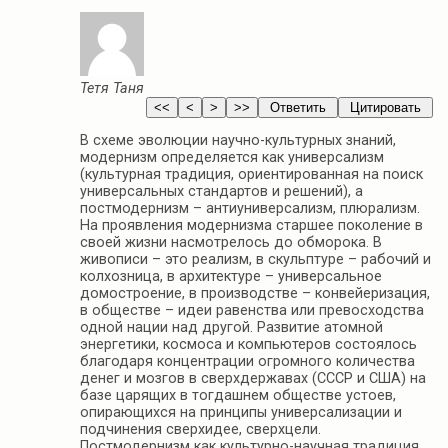
Тетя Таня
В схеме эволюции научно-культурных знаний,
модернизм определяется как универсализм
(культурная традиция, ориентированная на поиск
универсальных стандартов и решений), а
постмодернизм – антиуниверсализм, плюрализм.
На проявления модернизма старшее поколение в
своей жизни насмотрелось до обморока. В
живописи – это реализм, в скульптуре – рабочий и
колхозница, в архитектуре – универсальное
домостроение, в производстве – конвейеризация,
в обществе – идеи равенства или превосходства
одной нации над другой. Развитие атомной
энергетики, космоса и компьютеров состоялось
благодаря концентрации огромного количества
денег и мозгов в сверхдержавах (СССР и США) на
базе царящих в тогдашнем обществе устоев,
опирающихся на принципы универсализации и
подчинения сверхидее, сверхцели.
Постмодернизм как культурно-научная традиция