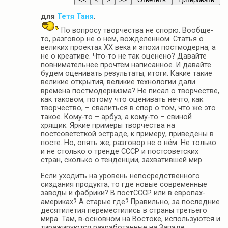
для
Тетя Таня
:
По вопросу творчества не спорю. Вообще-
то, разговор не о нём, вожделенном. Статья о
великих проектах ХХ века и эпохи постмодерна, а
не о креативе. Что-то не так оценено? Давайте
повнимательнее прочтём написанное. И давайте
будем оценивать результаты, итоги. Какие такие
великие открытия, великие технологии дали
времена постмодернизма? Не писал о творчестве,
как таковом, потому что оценивать нечто, как
творчество, – свалиться в спор о том, что же это
такое. Кому-то – арбуз, а кому-то – свиной
хрящик. Яркие примеры творчества на
постсоветсткой эстраде, к примеру, приведены в
посте. Но, опять же, разговор не о нём. Не только
и не столько о тренде СССР и постсоветских
стран, сколько о тенденции, захватившей мир.
Если уходить на уровень непосредственного
сиздания продукта, то где новые современные
заводы и фабрики? В постСССР или в европах-
америках? А старые где? Правильно, за последние
десятилетия переместились в страны третьего
мира. Там, в-основном на Востоке, используются и
тиражируются разработанные на Западе