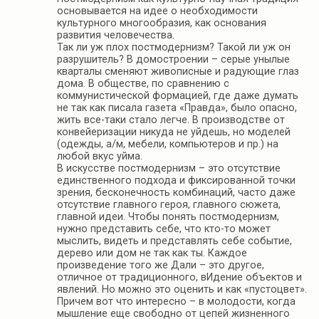
основывается на идее о необходимости
культурного многообразия, как основания
развития человечества.
Так ли уж плох постмодернизм? Такой ли уж он
разрушитель? В домостроении – серые унылые
кварталы сменяют живописные и радующие глаз
дома. В обществе, по сравнению с
коммунистической формацией, где даже думать
не так как писала газета «Правда», было опасно,
жить все-таки стало легче. В производстве от
конвейеризации никуда не уйдешь, но моделей
(одежды, а/м, мебели, компьютеров и пр.) на
любой вкус уйма.
В искусстве постмодернизм – это отсутствие
единственного подхода и фиксированной точки
зрения, бесконечность комбинаций, часто даже
отсутствие главного героя, главного сюжета,
главной идеи. Чтобы понять постмодернизм,
нужно представить себе, что кто-то может
мыслить, видеть и представлять себе событие,
дерево или дом не так как ты. Каждое
произведение того же Дали – это другое,
отличное от традиционного, вИдение объектов и
явлений. Но можно это оценить и как «пустоцвет».
Причем вот что интересно – в молодости, когда
мышление еще свободно от цепей жизненного