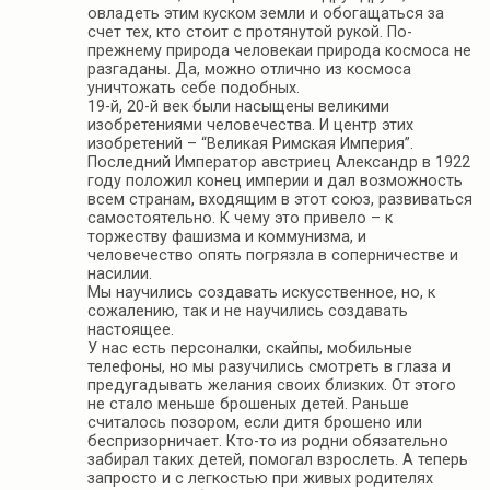
овладеть этим куском земли и обогащаться за
счет тех, кто стоит с протянутой рукой. По-
прежнему природа человекаи природа космоса не
разгаданы. Да, можно отлично из космоса
уничтожать себе подобных.
19-й, 20-й век были насыщены великими
изобретениями человечества. И центр этих
изобретений – “Великая Римская Империя”.
Последний Император австриец Александр в 1922
году положил конец империи и дал возможность
всем странам, входящим в этот союз, развиваться
самостоятельно. К чему это привело – к
торжеству фашизма и коммунизма, и
человечество опять погрязла в соперничестве и
насилии.
Мы научились создавать искусственное, но, к
сожалению, так и не научились создавать
настоящее.
У нас есть персоналки, скайпы, мобильные
телефоны, но мы разучились смотреть в глаза и
предугадывать желания своих близких. От этого
не стало меньше брошеных детей. Раньше
считалось позором, если дитя брошено или
беспризорничает. Кто-то из родни обязательно
забирал таких детей, помогал взрослеть. А теперь
запросто и с легкостью при живых родителях