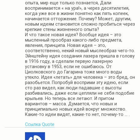
опыта, мир еще только познается, Дали
воспринимается « на ура!», а через десятилетия,
когда уже все в жизни понятно как пять копеек,
начинается отторжение. Почему? Может, другим,
новым идеям становится сложно пробиться через
крепкие стены жизненного опыта?
И что такое новая идея? Вообще идея – это
мысленный прообраз какого-либо предмета,
явления, принципа. Новая идея – это,
соответственно, некий новый мыслеобраз чего-то.
Эйнштейну идея создания лазера пришла в голову
в 1916 году, а сделали первую лазерную
установку в 1953, если не ошибаюсь. От
Циолковского до Гагарина тоже много воды
утекло. Идея «летать» для человека – это бред, он
разобьется. Попробуй восприми эту идею, если
сто раз видел, как люди падавшие с высоты
разбивались, даже если цепляли не себя подобие
крыльев. Но теперь все летают. И притом
вариантов – масса. Думается, что новых и
принципиально новых идей вокруг множество.
Какие-то идеи видят, какие-то нет, почему-то … .
Ссылка
Quote