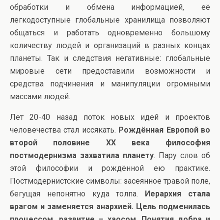
обработки и обмена информацией, её
легкодоступные глобальные хранилища позволяют
общаться и работать одновременно большому
количеству людей и организаций в разных концах
планеты. Так и следствия негативные: глобальные
мировые сети предоставили возможности и
средства подчинения и манипуляции огромными
массами людей.
Лет 20-40 назад поток новых идей и проектов
человечества стал иссякать.
Рождённая Европой во
второй половине ХХ века философия
постмодернизма захватила планету
. Пару слов об
этой философии и рождённой ею практике.
Постмодернистские символы: засеянное травой поле,
бегущая непонятно куда толпа.
Иерархия стала
врагом и заменяется анархией. Цель подменилась
процессом, развитие – хаосом. Понятия добра и