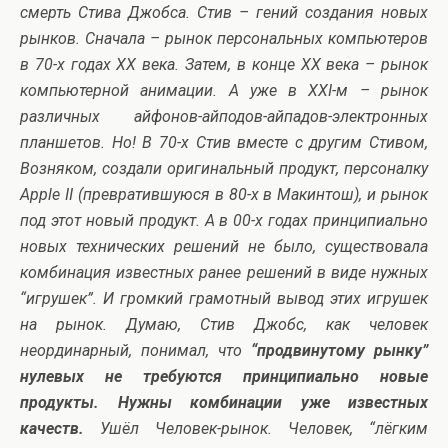
смерть Стива Джобса. Стив – гений создания новых
рынков. Сначала – рынок персональных компьютеров
в 70-х годах ХХ века. Затем, в конце ХХ века – рынок
компьютерной анимации. А уже в ХХI-м – рынок
различных айфонов-айподов-айпадов-электронных
планшетов. Но! В 70-х Стив вместе с другим Стивом,
Возняком, создали оригинальный продукт, персоналку
Apple II (превратившуюся в 80-х в Макинтош), и рынок
под этот новый продукт. А в 00-х годах принципиально
новых технических решений не было, существовала
комбинация известных ранее решений в виде нужных
“игрушек”. И громкий грамотный вывод этих игрушек
на рынок. Думаю, Стив Джобс, как человек
неординарный, понимал, что
“продвинутому рынку”
нулевых не требуются принципиально новые
продукты. Нужны комбинации уже известных
качеств.
Ушёл Человек-рынок. Человек, “лёгким