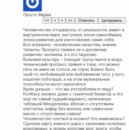
Просто Мария
Человечество оторвалось от реальности, живет в
виртуальном мире, наступила эпоха самообмана,
эпоха развития для уничтожения самих себя…
Все искажено: человеческие качества, знания,
таланты. Прогресс привел не к духовному
развитию человека, а к его падению.
Возьмем культуру – поющие трусы нынче в моде,
технический прогресс привел к тому, что можно
петь не имея ни голоса ,ни слуха. Важно быть
чьей-то любовницей или любовником того, у кого
кошелек побольше, и на этом музыкальные
способности могут закончится.
Идем дальше – что мы употребляем в пищу?
Колбасу (можно даже с туалетной бумагой, и это
еще не самый худший вариант), напичканую
таблицей Менделеева, яблоки с отсутствием
клетчатки, кефир без молока, или сливочное
масло с отсутствием сливок!
Человечество слетало в космос! Что изменилась?
Сделали карту земного шара с залежами полезных
ископаемых, а теперь колотим друг друга, чтобы