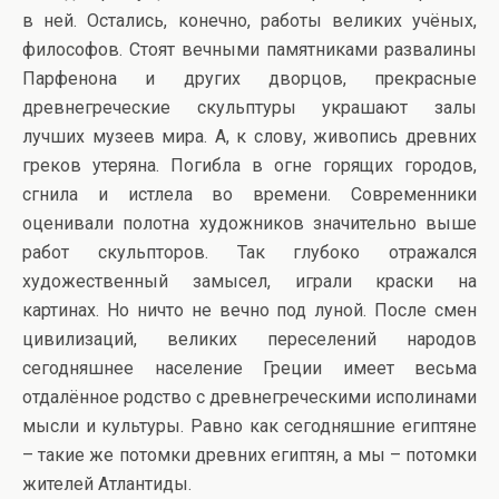
в ней. Остались, конечно, работы великих учёных,
философов. Стоят вечными памятниками развалины
Парфенона и других дворцов, прекрасные
древнегреческие скульптуры украшают залы
лучших музеев мира. А, к слову, живопись древних
греков утеряна. Погибла в огне горящих городов,
сгнила и истлела во времени. Современники
оценивали полотна художников значительно выше
работ скульпторов. Так глубоко отражался
художественный замысел, играли краски на
картинах. Но ничто не вечно под луной. После смен
цивилизаций, великих переселений народов
сегодняшнее население Греции имеет весьма
отдалённое родство с древнегреческими исполинами
мысли и культуры. Равно как сегодняшние египтяне
– такие же потомки древних египтян, а мы – потомки
жителей Атлантиды.