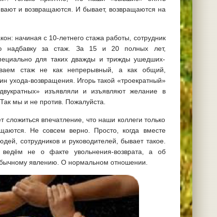
вают и возвращаются. И бывает, возвращаются на
кон: начиная с 10-летнего стажа работы, сотрудник
ю надбавку за стаж. За 15 и 20 полных лет,
пециально для таких дважды и трижды ушедших-
ываем стаж не как непрерывный, а как общий,
T
ин ухода-возвращения. Игорь такой «троекратный»
«двукратных» изъявляли и изъявляют желание в
 Так мы и не против. Пожалуйста.
т сложиться впечатление, что наши коллеги только
ащаются. Не совсем верно. Просто, когда вместе
дей, сотрудников и руководителей, бывает такое.
 ведём не о факте увольнения-возврата, а об
обычному явлению. О нормальном отношении.