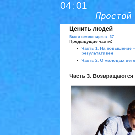
04
:
01
Простой
Ценить людей
Всего комментариев - 37
Предыдущие части:
Часть 1. На повышение –
результативен
Часть 2. О молодых вет
Часть 3. Возвращаются 