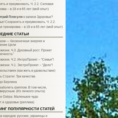
ять и приумножать. Ч. 2.2. Силовая
вка – в 18 и в 65 лет (мой опыт)
трий Плясуля
к записи
Здоровье?
ье! Сохранять и приумножать. Ч. 2.2.
я тренировка – в 18 и в 65 лет (мой опыт)
ЕДНИЕ СТАТЬИ
азм — бесконечная энергия и
ение Цели
жизни. Ч.3. Духовный рост. Проект
нечность”
жизни. Ч.2. ИнтроПроект – “Семья”!
жизни. Ч.1. ЭкстроПроект – “Дело”!
вольствиях (как жить в удовольствие)
ь Стратег. Три качества
до Берлина
заболеть гриппом. В том числе,
вирусным. (Из личного опыта)
е Озёра. Маленькое чудо
т и здоровье (реплика)
ИНГ ПОПУЛЯРНОСТИ СТАТЕЙ
а народов: русские, украинцы и