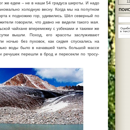
Бизнес
1
 юг же едем – не в наши 54 градуса широты. И надо
85 ком
 аномально холодную весну. Когда мы на попутном
ПОИС
Мужчин
женщи
орта к подножию гор, удивились. Шёл северный по
81 ком
ители говорили, что давно не видели такого мая.
IQ-тес
ьской чайхане вперемежку с узбеками и такими же
81 ком
I
сутки вышли. Поход, его красоты заслуживают
Корпор
месте
зли ночью без пуховок, как сидмя спускались на
80 ком
олько воды было в начавшей таять большой массе
Бизнес
 и речушек перешли в брод и пересекли по тросу-
73 ком
Брилли
гипера
73 ком
I
Филосо
«Дао Д
73 ком
I
Сначал
честно
качест
71 ком
Уходим
70 ком