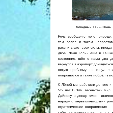
Западный Тянь-Шань. 
Речь, вообще-то, не о природе.
тем более в таком непросто
рассчитывает свои силы, иногда
двое. Лёня Голин ещё в Ташке
состояние, шёл с нами два дн
вернулся в аэропорт дожидаться
некую проблему, но тянул лям
попрощался и также побрёл в по
С Лёней мы работали до того и
5ти лет. В 94м, тесен-таки мир
Дайнову в департамент, актив
наряду с первыми-вторыми ро
стратегическое направление –
себя зарекомендовал и со в