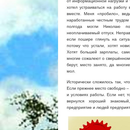
от информационной нагрузки и т
хотел устраиваться на работу
вместе. Меня «пробило», ведь
наработанные честным трудом 
полгода могли Николаю по
неоплачиваемый отпуск. Неправи
если пошире глянуть на ситу
потому что устали, хотят нов
Хотят большей зарплаты, сам
многие сожалеют о свершённом, 
берут, место занято, да многи
мол.
Исторически сложилось так, чт
Если прежнее место свободно – 
и условиях работы. Если нет, т
вернулся хороший знакомый
предприятие и людей предприят