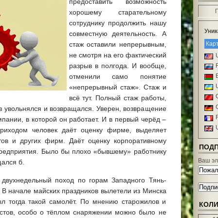
предоставить возможность
130 ко
хорошему старательному
«Я – б
128 ко
сотруднику продолжить нашу
Уник
Горе от
совместную деятельность. А
Татьян
Кар
стаж оставили непрерывным,
126 ко
не смотря на его фактический
Кто ест
124 ко
разрыв в полгода. И вообще,
Счастье
отменили само понятие
114 ко
«непрерывный стаж». Стаж и
Здоров
приумн
всё тут. Полный стаж работы,
зимние
з увольнялся и возвращался. Уверен, возвращение
110 ко
омпании, в которой он работает. И в первый черёд –
«Я себ
106 ко
риходом человек даёт оценку фирме, выделяет
Цена с
тов и других фирм. Даёт оценку корпоративному
103 ко
ПОД
 предприятия. Было бы плохо «бывшему» работнику
Эффект
Ваш эл
91 ком
ался б.
Точнос
Недоп
 двухнедельный поход по горам Западного Тянь-
88 ком
 В начале майских праздников вылетели из Минска
Формул
л тогда такой самолёт. По мнению старожилов и
86 ком
КОЛИ
стов, особо о тёплом снаряжении можно было не
Предпри