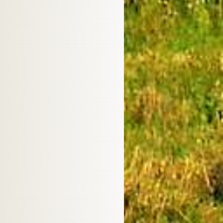
Algeria
177
Albania
161
Panama
156
Slovenia
145
Croatia
140
Mongolia
134
ajikistan
132
Cyprus
129
Nigeria
107
Uruguay
107
Lao People's Democratic Republic
92
Tunisia
91
Peru
82
Costa Rica
82
Belize
79
Oman
75
Netherlands Antilles
75
Paraguay
74
Bolivia
74
Bosnia and Herzegovina
71
Honduras
69