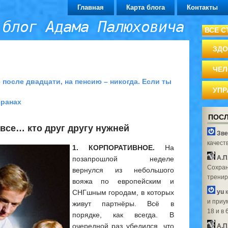
Главная
Карта блога
Контакты
 блог Адама Палюховича
ВСЕ С
ЗДО
ЧЕЛ
 после двадцати, на пенсию – никогда. Если ты
УПР
еранах
ПОСЛ
все… кто друг другу нужней
Зве
качест
1. КОРПОРАТИВНОЕ.
На
А.П
позапрошлой неделе
Сохран
вернулся из небольшого
трениро
вояжа по европейским и
СНГшным городам, в которых
yu
к
и приу
живут партнёры. Всё в
18 и в 
порядке, как всегда. В
очередной раз убедился, что
А.П