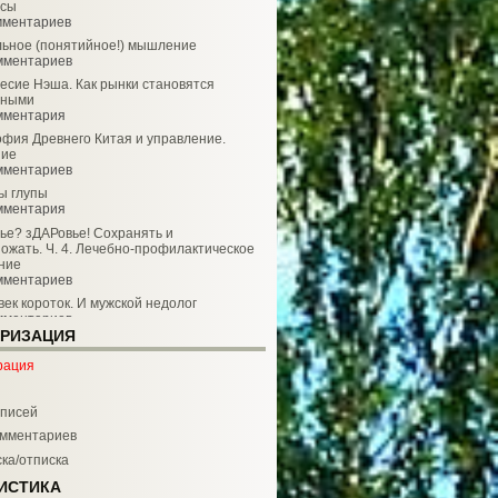
усы
мментариев
ьное (понятийное!) мышление
мментариев
есие Нэша. Как рынки становятся
чными
мментария
фия Древнего Китая и управление.
ние
мментариев
ы глупы
мментария
ье? зДАРовье! Сохранять и
ожать. Ч. 4. Лечебно-профилактическое
ние
мментариев
век короток. И мужской недолог
мментариев
РИЗАЦИЯ
заболеть гриппом. В том числе,
вирусным. (Из личного опыта)
рация
мментария
 мыслить, чтобы стать элитой?
мментарий
писей
йчик времени
мментариев
мментариев
ка/отписка
е есть! Ч.3. Счастье или несчастье?
ИСТИКА
ил!