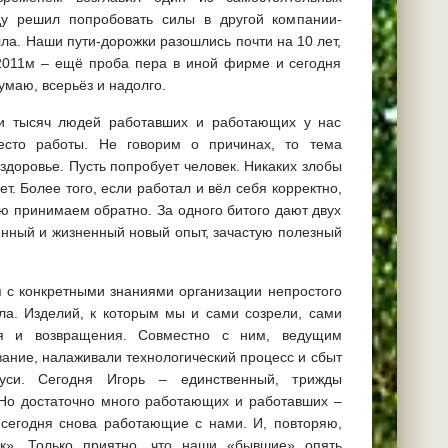
ду решил попробовать силы в другой компании-
ла. Наши пути-дорожки разошлись почти на 10 лет,
 2011м – ещё проба пера в иной фирме и сегодня
умаю, всерьёз и надолго.
 и тысяч людей работавших и работающих у нас
есто работы. Не говорим о причинах, то тема
 здоровье. Пусть попробует человек. Никаких злобы
т. Более того, если работал и вёл себя корректно,
ю принимаем обратно. За одного битого дают двух
енный и жизненный новый опыт, зачастую полезный
я с конкретными знаниями организации непростого
ла. Изделий, к которым мы и сами созрели, сами
я и возвращения. Совместно с ним, ведущим
ание, налаживали технологический процесс и сбыт
уси. Сегодня Игорь – единственный, трижды
 Но достаточно много работающих и работавших –
сегодня снова работающие с нами. И, повторяю,
к». Только приятно, что наши «бывшие» опять