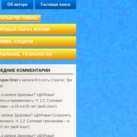
Об авторе
Гостевая книга
ТАТЬИ ПО ТЕМАМ:
РОВЫЙ ОБРАЗ ЖИЗНИ
ОВЕК, СОЦИУМ
АВЛЕНИЕ, ТЕХНОЛОГИИ
ЕДНИЕ КОММЕНТАРИИ
здин Олег
к записи
Кто есть Стратег. Три
ва
.
к записи
Здоровье? зДАРовье!
ять и приумножать. Ч. 2.2. Силовая
вка – в 18 и в 65 лет (мой опыт)
 записи
Здоровье? зДАРовье! Сохранять
множать. Ч. 2.2. Силовая тренировка – в
65 лет (мой опыт)
.
к записи
Здоровье? зДАРовье!