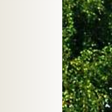
Mexico
815
Kyrgyzstan
808
Korea, Republic of
795
South Africa
750
Estonia
748
Norway
747
Austria
720
Bulgaria
686
Hungary
658
Azerbaijan
613
Hong Kong
603
Portugal
585
Philippines
578
Colombia
573
Taiwan
570
Venezuela
558
Armenia
540
Pakistan
536
Malaysia
532
Iceland
489
Saudi Arabia
468
Belgium
411