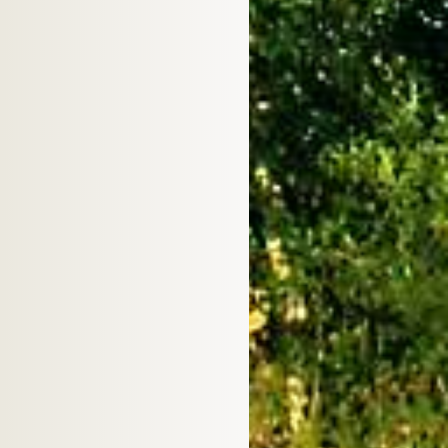
Singapore
410
Georgia
409
Serbia
409
Iraq
395
United Arab Emirates
361
Luxembourg
352
Finland
339
Denmark
336
Bangladesh
336
Ecuador
314
Anonymous Proxy
293
Slovakia
285
Chile
284
Cambodia
253
Lebanon
244
Egypt
233
Jordan
226
Nepal
195
Kenya
188
New Zealand
187
Morocco
184