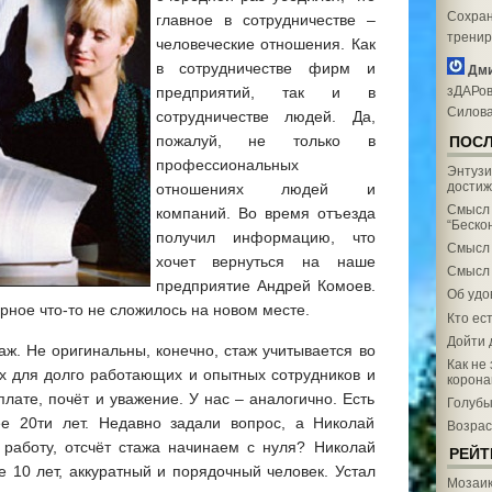
Сохран
главное в сотрудничестве –
трениро
человеческие отношения. Как
в сотрудничестве фирм и
Дми
зДАРов
предприятий, так и в
Силова
сотрудничестве людей. Да,
пожалуй, не только в
ПОСЛ
профессиональных
Энтузи
достиж
отношениях людей и
Смысл 
компаний. Во время отъезда
“Беско
получил информацию, что
Смысл 
хочет вернуться на наше
Смысл 
предприятие Андрей Комоев.
Об удо
рное что-то не сложилось на новом месте.
Кто ест
Дойти 
таж. Не оригинальны, конечно, стаж учитывается во
Как не 
их для долго работающих и опытных сотрудников и
корона
плате, почёт и уважение. У нас – аналогично. Есть
Голубы
ее 20ти лет. Недавно задали вопрос, а Николай
Возрас
 работу, отсчёт стажа начинаем с нуля? Николай
РЕЙТ
 10 лет, аккуратный и порядочный человек. Устал
Мозаик