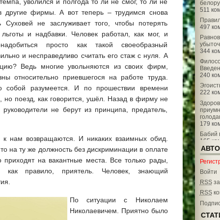
емпа, уволился и полгода то ли не смог, то ли не
белор
511 ко
 в другие фирмы. А вот теперь – трудимся снова
Правил
 Суховей не заслуживает того, чтобы потерять
497 ко
льготы и надбавки. Человек работал, как мог, и
Равнов
убыто
надобиться просто как такой своеобразный
344 ко
льно и несправедливо считать его стаж с нуля. А
Филосо
ацию? Ведь многие увольняются из своих фирм,
Введе
240 ко
изны относительно приевшегося на работе труда.
Эгоист
о собой разумеется. И по прошествии времени
222 ко
но поезд, как говорится, ушёл. Назад в фирму не
Здоров
е руководители не берут из принципа, предатель,
приумн
голода
179 ко
Бабий 
о к нам возвращаются. И никаких взаимных обид.
165 ко
АВТО
то на ту же должность без дискриминации в оплате
Как не 
корона
о приходят на вакантные места. Все только рады,
Регист
162 ко
, как правило, приятель. Человек, знающий
Войти
Как же
ия.
141 ко
RSS
за
Трамва
RSS
ко
По ситуации с Николаем
137 ко
Подпис
Счасть
Николаевичем. Приятно было
СТАТ
Заслуж