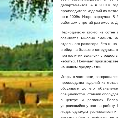
департаментов. А в 2001м го
производителе изделий из метал
но в 2009м Игорь вернулся. В
работаем в третий раз вместе. Д
Периодически кто-то из сотен
осеняется мыслью сменить м
отдельного разговора. Что ж, на
и обид на бывшего сотрудника не
при наличии вакансии с радость
небитых. Получает производств
на нашем предприятии.
Игорь, в частности, возвращалс
производства изделий из метал
обсуждали до его объявлени
специалистом, ставили оборудов
в центре и регионах Белар
устроившийся у нас на работу.
люди, однажды уволившиеся и 
никаких обид и «чёрных мето