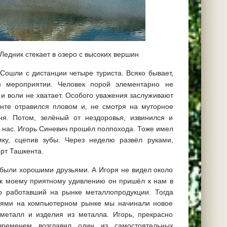
Ледник стекает в озеро с высоких вершин
 Сошли с дистанции четыре туриста. Всяко бывает,
м мероприятии. Человек порой элементарно не
 и воли не хватает. Особого уважения заслуживают
нте отравился пловом и, не смотря на муторное
я. Потом, зелёный от нездоровья, извинился и
 нас. Игорь Синевич прошёл полпохода. Тоже имел
ку, сцепив зубы. Через неделю развёл руками,
рт Ташкента.
 были хорошими друзьями. А Игоря не видел около
, к моему приятному удивлению он пришёл к нам в
но работавший на рынке металлопродукции. Тогда
лями на компьютерном рынке мы начинали новое
 металл и изделия из металла. Игорь, прекрасно
ременем возглавил один из самостоятельных