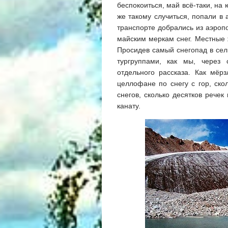
беспокоиться, май всё-таки, на
же такому случиться, попали в
транспорте добрались из аэроп
майским меркам снег. Местные ж
Просидев самый снегопад в сел
тургруппами, как мы, через 
отдельного рассказа. Как мёр
целлофане по снегу с гор, ск
снегов, сколько десятков речек
канату.