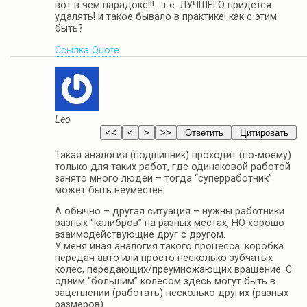
вот в чем парадокс!!!….т.е. ЛУЧШЕГО придется
удалять! и такое бывало в практике! как с этим
быть?
Ссылка
Quote
Leo
Такая аналогия (подшипник) проходит (по-моему)
только для таких работ, где одинаковой работой
занято много людей – тогда “суперработник”
может быть неуместен.
А обычно – другая ситуация – нужны работники
разных “калибров” на разных местах, НО хорошо
взаимодействующие друг с другом.
У меня иная аналогия такого процесса: коробка
передач авто или просто несколько зубчатых
колёс, передающих/преумножающих вращение. С
одним “большим” колесом здесь могут быть в
зацеплении (работать) несколько других (разных
размеров).