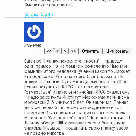
Сменить не предлагать :).
Ссылка
Quote
инженер
Еще про “планку некомпетентности” – приведу
один пример – я не помню к сожалению Имени и
Фамилии этого человека (ученый какой то , может
кто подскажет?), но про него был фильм по ТВ
документальный. Суть – когда ему было за 70 он
решил вступить в КПСС – от него хотели
“отмазаться” и начальник ячейки КПСС сказал ему
– надо закончить Институт Марксизма-ленинизма
московский. А учиться 5 лет. Он закончил. Принес
диплом через 5 лет этому руководителю и тот
вынужден был принять в партию этого Человека.
На вопрос “А зачем тебе это?” Человек ответил “Я
Ленину обещал”!!!!!! оказывается они были лично
знакомы !!! вывод – подвигать свою планку вверх
не поздно никогда