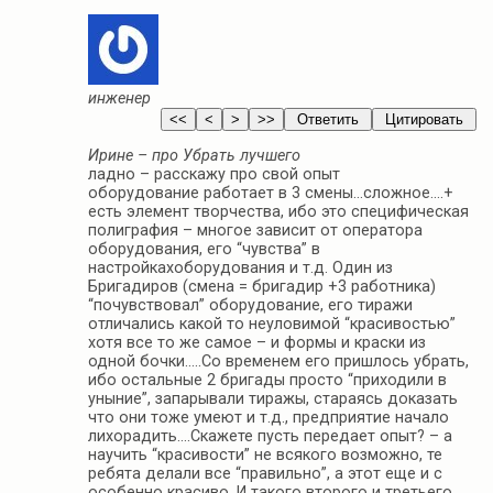
инженер
Ирине – про Убрать лучшего
ладно – расскажу про свой опыт
оборудование работает в 3 смены…сложное….+
есть элемент творчества, ибо это специфическая
полиграфия – многое зависит от оператора
оборудования, его “чувства” в
настройкахоборудования и т.д. Один из
Бригадиров (смена = бригадир +3 работника)
“почувствовал” оборудование, его тиражи
отличались какой то неуловимой “красивостью”
хотя все то же самое – и формы и краски из
одной бочки…..Со временем его пришлось убрать,
ибо остальные 2 бригады просто “приходили в
уныние”, запарывали тиражы, стараясь доказать
что они тоже умеют и т.д., предприятие начало
лихорадить….Скажете пусть передает опыт? – а
научить “красивости” не всякого возможно, те
ребята делали все “правильно”, а этот еще и с
особенно красиво. И такого второго и третьего