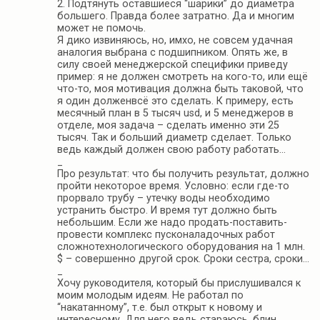
2. Подтянуть оставшиеся “шарики” до диаметра
большего. Правда более затратно. Да и многим
может не помочь.
Я дико извиняюсь, но, имхо, не совсем удачная
аналогия выбрана с подшипником. Опять же, в
силу своей менеджерской специфики приведу
пример: я не должен смотреть на кого-то, или ещё
что-то, моя мотивация должна быть таковой, что
я один долженвсё это сделать. К примеру, есть
месячный план в 5 тысяч usd, и 5 менеджеров в
отделе, моя задача – сделать именно эти 25
тысяч. Так и больший диаметр сделает. Только
ведь каждый должен свою работу работать…
_
Про результат: что бы получить результат, должно
пройти некоторое время. Условно: если где-то
прорвало трубу – утечку воды необходимо
устранить быстро. И время тут должно быть
небольшим. Если же надо продать-поставить-
провести комплекс пусконаладочных работ
сложнотехнологического оборудования на 1 млн.
$ – совершенно другой срок. Сроки сестра, сроки…
_
Хочу руководителя, который бы прислушивался к
моим молодым идеям. Не работал по
“накатанному”, т.е. был открыт к новому и
интересному. Для него ведь стараюсь, блин…