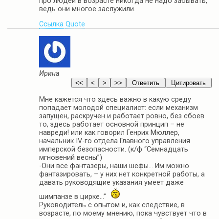
про людей в возрасте никогда не надо забывать,
ведь они многое заслужили.
Ссылка
Quote
Ирина
Мне кажется что здесь важно в какую среду
попадает молодой специалист: если механизм
запущен, раскручен и работает ровно, без сбоев
то, здесь работает основной принцип – не
навреди! или как говорил Генрих Мюллер,
начальник IV-го отдела Главного управления
имперской безопасности. (к/ф “Семнадцать
мгновений весны”)
-Они все фантазеры, наши шефы… Им можно
фантазировать, – у них нет конкретной работы, а
давать руководящие указания умеет даже
шимпанзе в цирке…”
Руководитель с опытом и, как следствие, в
возрасте, по моему мнению, пока чувствует что в