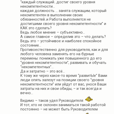
“каждый служащий…достиг своего уровня
некомпетентности…
каждая должность … занята служащим, который
некомпетентен в выполнении своих
обязанностей..и Работа выполняется не
достигшими своего уровня некомпетентности” и
КАК это сделать?
Ведь любое мнение – субъективно…
А самое главное – определив это – что делать?
Ведь это – устойчивое и наиболее спокойное
состояние…
Противоестественно для руководителя, как и для
любого человека заменять его на бурные
перемены: понижать уже повышенного до его
“уровня некомпетентности”, развивать и обучать
“некомпетентных”…
Да и затратно – это всё…
К тому же через какое-то время “развитЫе” Вами
люди опять залезут на позиции своего “уровня
некомпетентности” или уйдут от вас, унося Ваши
затраты на них и свои обиды, – и так всегда и
вечно…
Видимо – таков удел Руководителя
И тот, кто не склонен заниматься такой работой
постоянно – не может быть Руководителем