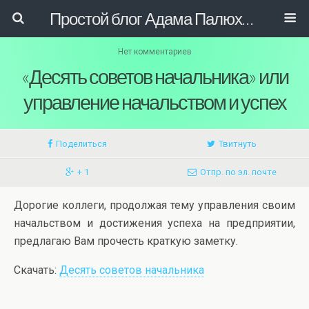
Простой блог Адама Палюховича
Нет комментариев
«Десять советов начальника» или
управление начальством и успех
Поделиться
Твитнуть
+ 1
Отпр. по эл. почте
Дорогие коллеги, продолжая тему управления своим
начальством и достижения успеха на предприятии,
предлагаю Вам прочесть краткую заметку.
Скачать:
Десять советов начальника