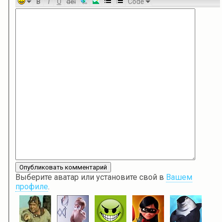
B
i
U
del
Code
Выберите аватар или установите свой в
Вашем
профиле
.