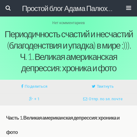
Простой блог Адама Палюховича
Нет комментариев
Периодичность счастий и несчастий
(благоденствия и упадка) в мире :))).
Ч. 1. Великая американская
депрессия: хроника и фото
Поделиться
Твитнуть
+ 1
Отпр. по эл. почте
Часть 1. Великая американская депрессия: хроника и
фото