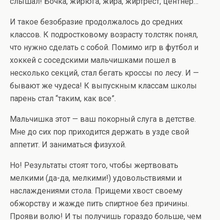
слышал! Бочка, жирюга, жира, жиртрест, центнер…
И такое безобразие продолжалось до средних
классов. К подростковому возрасту толстяк понял,
что нужно сделать с собой. Помимо игр в футбол и
хоккей с соседскими мальчишками пошел в
несколько секций, стал бегать кроссы по лесу. И —
бывают же чудеса! К выпускным классам школы
парень стал “таким, как все”.
Мальчишка этот — ваш покорный слуга в детстве.
Мне до сих пор приходится держать в узде свой
аппетит. И заниматься физухой.
Но! Результаты стоят того, чтобы жертвовать
мелкими (да-да, мелкими!) удовольствиями и
наслаждениями стола. Прищеми хвост своему
обжорству и жажде пить спиртное без причины.
Прояви волю! И ты получишь гораздо больше, чем