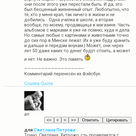
они после этого уже перестали быть. И да, это
был бесценный жизненный опыт. Любопытно, что
те, кто у меня крал, так ничего в жизни и не
добились… Одна училка в школе, а вторая
вообще, по-моему, продавщица в магазине. Часть
альбомов с марками я уже не помню, куда я дела.
Но самые любые с картинами и животными точно
до сих пор в Минске лежат. Их я уже буду хранить
и дальше и передам внукам:) Может, они через
лет 50 даже каких-то денег будут стоить, а может
и нет. Не важно. Это память
—————————————————–
Комментарий перенесён из Фэйсбук
Ссылка
Quote
ап
для
Светлана Петрова
:
Точно, Светлана. Хитрожо..сть проявляется с