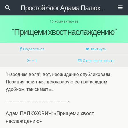
Простой блог Адама Палюховича
16 комментариев
“Прищеми хвост наслаждению”
Поделиться
Твитнуть
+ 1
Отпр. по эл. почте
“Народная воля”, вот, неожиданно опубликовала.
Позиция понятная, декларирую её при каждом
удобном, так сказать…
——————————————————-
Адам ПАЛЮХОВИЧ: «Прищеми хвост
наслаждению»