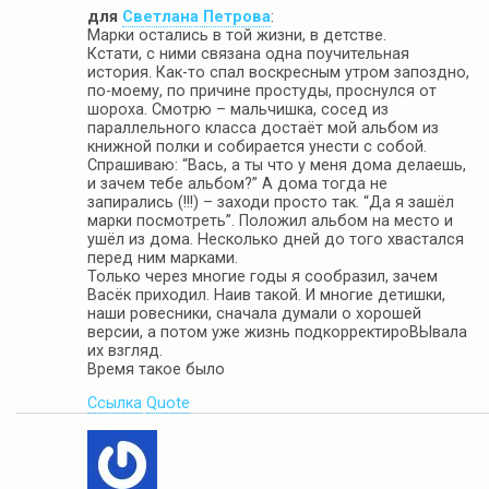
для
Светлана Петрова
:
Марки остались в той жизни, в детстве.
Кстати, с ними связана одна поучительная
история. Как-то спал воскресным утром запоздно,
по-моему, по причине простуды, проснулся от
шороха. Смотрю – мальчишка, сосед из
параллельного класса достаёт мой альбом из
книжной полки и собирается унести с собой.
Спрашиваю: “Вась, а ты что у меня дома делаешь,
и зачем тебе альбом?” А дома тогда не
запирались (!!!) – заходи просто так. “Да я зашёл
марки посмотреть”. Положил альбом на место и
ушёл из дома. Несколько дней до того хвастался
перед ним марками.
Только через многие годы я сообразил, зачем
Васёк приходил. Наив такой. И многие детишки,
наши ровесники, сначала думали о хорошей
версии, а потом уже жизнь подкорректироВЫвала
их взгляд.
Время такое было
Ссылка
Quote