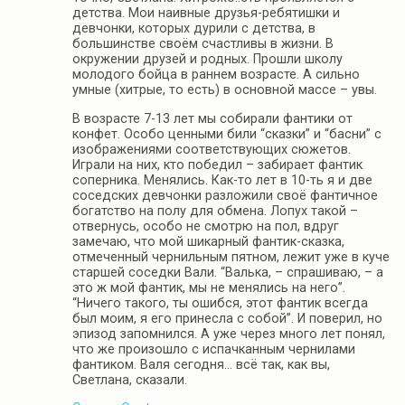
детства. Мои наивные друзья-ребятишки и
девчонки, которых дурили с детства, в
большинстве своём счастливы в жизни. В
окружении друзей и родных. Прошли школу
молодого бойца в раннем возрасте. А сильно
умные (хитрые, то есть) в основной массе – увы.
В возрасте 7-13 лет мы собирали фантики от
конфет. Особо ценными били “сказки” и “басни” с
изображениями соответствующих сюжетов.
Играли на них, кто победил – забирает фантик
соперника. Менялись. Как-то лет в 10-ть я и две
соседских девчонки разложили своё фантичное
богатство на полу для обмена. Лопух такой –
отвернусь, особо не смотрю на пол, вдруг
замечаю, что мой шикарный фантик-сказка,
отмеченный чернильным пятном, лежит уже в куче
старшей соседки Вали. “Валька, – спрашиваю, – а
это ж мой фантик, мы не менялись на него”.
“Ничего такого, ты ошибся, этот фантик всегда
был моим, я его принесла с собой”. И поверил, но
эпизод запомнился. А уже через много лет понял,
что же произошло с испачканным чернилами
фантиком. Валя сегодня… всё так, как вы,
Светлана, сказали.