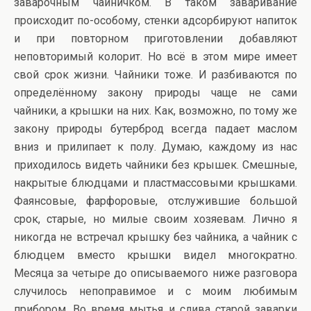
заварочным чайничком. В таком заваривание
происходит по-особому, стенки адсорбируют напиток
и при повторном приготовлении добавляют
неповторимый колорит. Но всё в этом мире имеет
свой срок жизни. Чайники тоже. И разбиваются по
определённому закону природы чаще не сами
чайники, а крышки на них. Как, возможно, по тому же
закону природы бутерброд всегда падает маслом
вниз и прилипает к полу. Думаю, каждому из нас
приходилось видеть чайники без крышек. Смешные,
накрытые блюдцами и пластмассовыми крышками.
Фаянсовые, фарфоровые, отслужившие большой
срок, старые, но милые своим хозяевам. Лично я
никогда не встречал крышку без чайника, а чайник с
блюдцем вместо крышки видел многократно.
Месяца за четыре до описываемого ниже разговора
случилось непоправимое и с моим любимым
прибором. Во время мытья и слива старой заварки