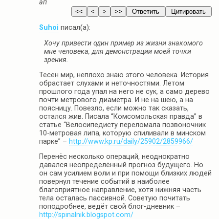
ап
Suhoi
писал(а):
Хочу привести один пример из жизни знакомого
мне человека, для демонстрации моей точки
зрения.
Тесен мир, неплохо знаю этого человека. История
обрастает слухами и неточностями. Летом
прошлого года упал на него не сук, а само дерево
почти метрового диаметра. И не на шею, а на
поясницу. Повезло, если можно так сказать,
остался жив. Писала “Комсомольская правда” в
статье “Велосипедисту переломала позвоночник
10-метровая липа, которую спиливали в минском
парке” –
http://www.kp.ru/daily/25902/2859966/
Перенёс несколько операций, неоднократно
давался неопределённый прогноз будущего. Но
он сам усилием воли и при помощи близких людей
повернул течение событий в наиболее
благоприятное направление, хотя нижняя часть
тела осталась пассивной. Советую почитать
поподробнее, ведёт свой блог-дневник –
http://spinalnik.blogspot.com/