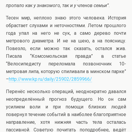
пропало как у знакомого, так и у членов семьи”
.
Тесен мир, неплохо знаю этого человека. История
обрастает слухами и неточностями. Летом прошлого
года упал на него не сук, а само дерево почти
метрового диаметра. И не на шею, а на поясницу.
Повезло, если можно так сказать, остался жив.
Писала “Комсомольская правда” в статье
“Велосипедисту переломала позвоночник 10-
метровая липа, которую спиливали в минском парке”
–
http://www.kp.ru/daily/25902/2859966/
Перенёс несколько операций, неоднократно давался
неопределённый прогноз будущего. Но он сам
усилием воли и при помощи близких людей
повернул течение событий в наиболее благоприятное
направление, хотя нижняя часть тела осталась
пассивной. Советую почитать поподробнее, ведёт